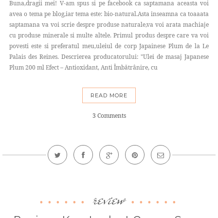
Buna,dragii mei! V-am spus si pe facebook ca saptamana aceasta voi
avea o tema pe blog,iar tema este: bio-natural.Asta inseamna ca toaaata
saptamana va voi scrie despre produse naturale,va voi arata machiaje
cu produse minerale si multe altele. Primul produs despre care va voi
povesti este si preferatul meu,uleiul de corp Japainese Plum de la Le
Palais des Reines. Descrierea producatorului: "Ulei de masaj Japanese
Plum 200 ml Efect – Antioxidant, Anti Îmbătrânire, cu
READ MORE
3 Comments
review