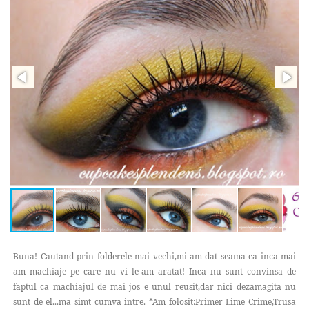
Buna! Cautand prin folderele mai vechi,mi-am dat seama ca inca mai
am machiaje pe care nu vi le-am aratat! Inca nu sunt convinsa de
faptul ca machiajul de mai jos e unul reusit,dar nici dezamagita nu
sunt de el...ma simt cumva intre. *Am folosit:Primer Lime Crime,Trusa