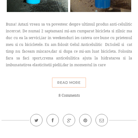
Buna! Astazi vreau sa va povestesc despre ultimul produs anti-celulitic
incercat. De numai 2 saptamani mi-am cumparat bicicleta si zilnic ma
duc cu ea la servici,iar in weekenduri ies cateva ore bune cu prietenul
meu si cu bicicletele. Eu am folosit Gelul Anticelulitic Dr.Soleil si cat
timp nu faceam miscare,dar si dupa ce mi-am luat bicicleta. Folosita
fara sa faci sport,crema anticelulitica ajuta la hidratarea si la
imbunatatirea elasticitatii pielii,dar in momentul in care
READ MORE
8 Comments