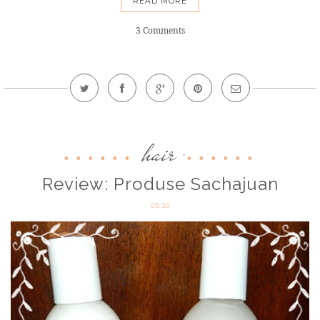
READ MORE
3 Comments
hair
,
Review: Produse Sachajuan
09:30