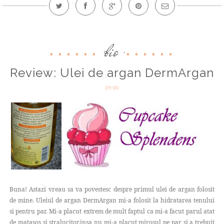
bio
,
Review: Ulei de argan DermArgan
09:00
Buna! Astazi vreau sa va povestesc despre primul ulei de argan folosit
de mine. Uleiul de argan DermArgan mi-a folosit la hidratarea tenului
si pentru par. Mi-a placut extrem de mult faptul ca mi-a facut parul atat
de matasos si stralucitor,insa nu mi-a placut mirosul pe par si a trebuit