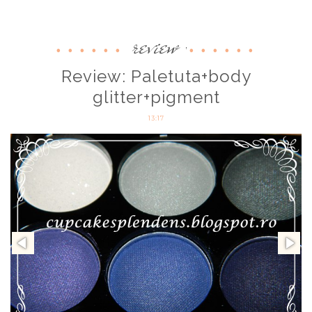
review
,
Review: Paletuta+body
glitter+pigment
13:17