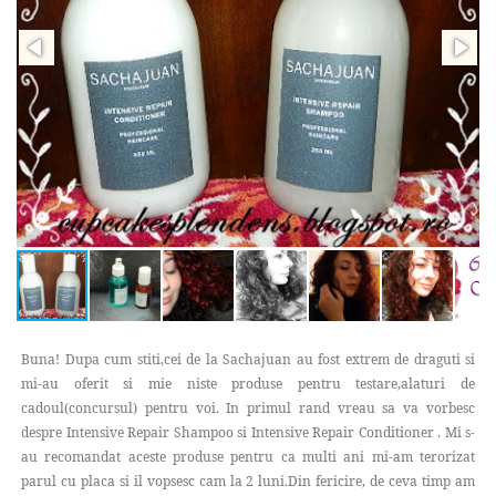
Buna! Dupa cum stiti,cei de la Sachajuan au fost extrem de draguti si
mi-au oferit si mie niste produse pentru testare,alaturi de
cadoul(concursul) pentru voi. In primul rand vreau sa va vorbesc
despre Intensive Repair Shampoo si Intensive Repair Conditioner . Mi s-
au recomandat aceste produse pentru ca multi ani mi-am terorizat
parul cu placa si il vopsesc cam la 2 luni.Din fericire, de ceva timp am