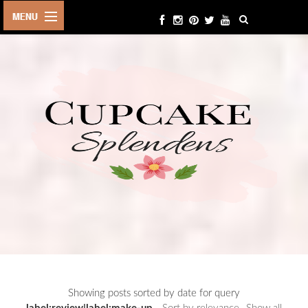
HOME
ABOUT ME
BEAUTY
FASHION
LIFESTYLE
TRAVEL
EVENTS
CONTACT
Showing posts sorted by date for query