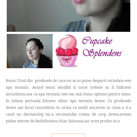
Buna! Unul din produsele de care nu m-as putea desparti niciodata este
apa termala. Avand tenul sensibil si uscat trebuie sa il hidratez
incontinuu,asa ca apa termala este cea mai buna optiune pentru mine.
In ultima perioada folosesc zilnic Apa termala Avene. Cu produsele
Avene am facut cunostiinta in urma cu multi ani,eram in clasa a 4-a
cand un dermatolog mi-a recomandat crema de corp Avene,aveam
pielea extrem de deshidratata,chiar fainoasa,iar acest produs m-a