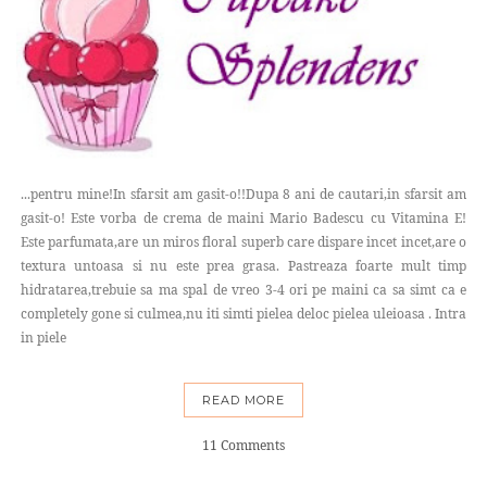
...pentru mine!In sfarsit am gasit-o!!Dupa 8 ani de cautari,in sfarsit am
gasit-o! Este vorba de crema de maini Mario Badescu cu Vitamina E!
Este parfumata,are un miros floral superb care dispare incet incet,are o
textura untoasa si nu este prea grasa. Pastreaza foarte mult timp
hidratarea,trebuie sa ma spal de vreo 3-4 ori pe maini ca sa simt ca e
completely gone si culmea,nu iti simti pielea deloc pielea uleioasa . Intra
in piele
READ MORE
11 Comments