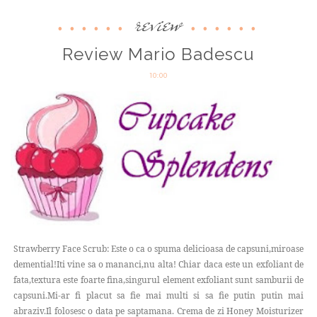
review
Review Mario Badescu
10:00
Strawberry Face Scrub: Este o ca o spuma delicioasa de capsuni,miroase
demential!Iti vine sa o mananci,nu alta! Chiar daca este un exfoliant de
fata,textura este foarte fina,singurul element exfoliant sunt samburii de
capsuni.Mi-ar fi placut sa fie mai multi si sa fie putin putin mai
abraziv.Il folosesc o data pe saptamana. Crema de zi Honey Moisturizer