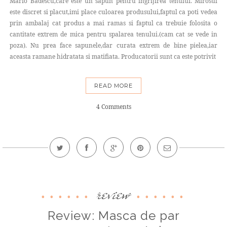
Mario Badescu,care este un sapun pentru ingrijirea tenului. Mirosul
este discret si placut,imi place culoarea produsului,faptul ca poti vedea
prin ambalaj cat produs a mai ramas si faptul ca trebuie folosita o
cantitate extrem de mica pentru spalarea tenului.(cam cat se vede in
poza). Nu prea face sapunele,dar curata extrem de bine pielea,iar
aceasta ramane hidratata si matifiata. Producatorii sunt ca este potrivit
READ MORE
4 Comments
review
Review: Masca de par