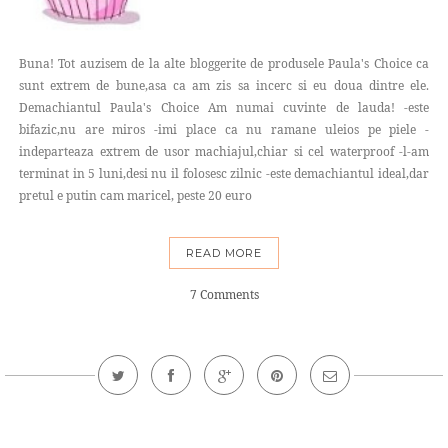
Buna! Tot auzisem de la alte bloggerite de produsele Paula's Choice ca
sunt extrem de bune,asa ca am zis sa incerc si eu doua dintre ele.
Demachiantul Paula's Choice Am numai cuvinte de lauda! -este
bifazic,nu are miros -imi place ca nu ramane uleios pe piele -
indeparteaza extrem de usor machiajul,chiar si cel waterproof -l-am
terminat in 5 luni,desi nu il folosesc zilnic -este demachiantul ideal,dar
pretul e putin cam maricel, peste 20 euro
READ MORE
7 Comments