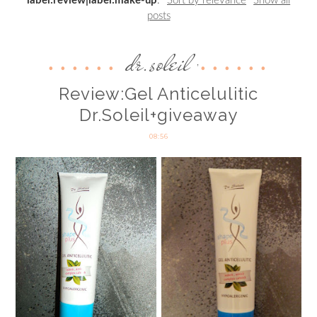
label:review|label:make-up
.
Sort by relevance
Show all
posts
dr.soleil
,
Review:Gel Anticelulitic
Dr.Soleil+giveaway
08:56