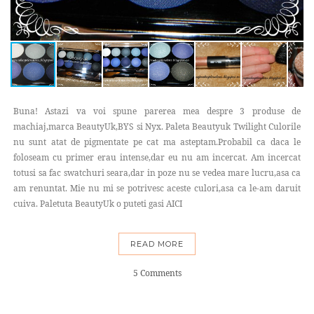
Buna! Astazi va voi spune parerea mea despre 3 produse de
machiaj,marca BeautyUk,BYS si Nyx. Paleta Beautyuk Twilight Culorile
nu sunt atat de pigmentate pe cat ma asteptam.Probabil ca daca le
foloseam cu primer erau intense,dar eu nu am incercat. Am incercat
totusi sa fac swatchuri seara,dar in poze nu se vedea mare lucru,asa ca
am renuntat. Mie nu mi se potrivesc aceste culori,asa ca le-am daruit
cuiva. Paletuta BeautyUk o puteti gasi AICI
READ MORE
5 Comments