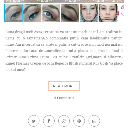
Buna,dragii mei! Astazi vreau sa va arat un machiaj ce l-am realizat in
urma cu o saptamana,o combinatie putin cam neobisnuita pentru
mine. Am incercat ca sa arate si putin a cut-crease si in mod normal nu
folosesc culori atat de ...metalice,dar mi-a placut ce a iesit in final :)
Primer Lime Crime Trusa 120 culori Fraulein (gri,maro si albastru)
Rimel Flormar Creion de ochi Benecos Blush mineral Ruj Gosh Va place
lookul meu?
READ MORE
9 Comments