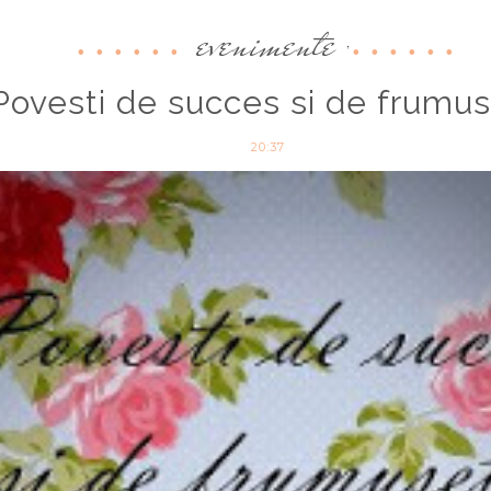
evenimente
,
Povesti de succes si de frumu
20:37