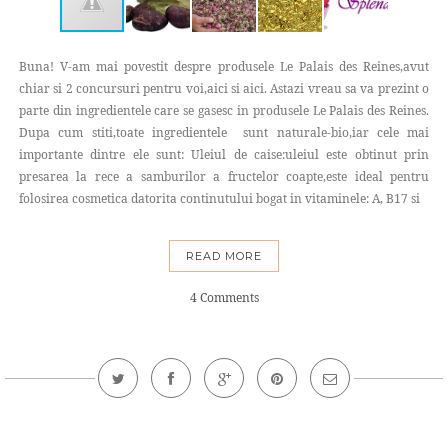
Buna! V-am mai povestit despre produsele Le Palais des Reines,avut
chiar si 2 concursuri pentru voi,aici si aici. Astazi vreau sa va prezint o
parte din ingredientele care se gasesc in produsele Le Palais des Reines.
Dupa cum stiti,toate ingredientele sunt naturale-bio,iar cele mai
importante dintre ele sunt: Uleiul de caise:uleiul este obtinut prin
presarea la rece a samburilor a fructelor coapte,este ideal pentru
folosirea cosmetica datorita continutului bogat in vitaminele: A, B17 si
READ MORE
4 Comments