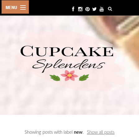
HOME
ABOUT ME
BEAUTY
FASHION
LIFESTYLE
TRAVEL
EVENTS
CONTACT
Showing posts with label
new
.
Show all posts