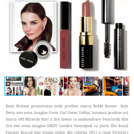
Katie Holmes promoveaza noile produse marca Bobbi Brown Katy
Perry este noua imagine Cover Girl Gwen Stefani lanseaza produse noi
marca OPI Miranda Kerr a fost aleasa ca ambasadoare Swarovski Rita
Ora este noua imagine DKNY Candice Swanepoel va purta The Royal
Fantasy Bra,cel mai scump sutien din colectia 2013 a casei Victoria's