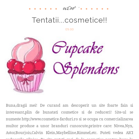
new
,
Tentatii...cosmetice!!
09:00
Buna,dragii mei! De curand am descoperit un site foarte fain si
interesant,plin de bunatati cosmetice si de reduceri! Site-ul se
numeste http://www.cosmetice-farduri.ro si se ocupa cu comercializarea
multor produse a unor branduri cunoscute,printre care: Nivea,Nyx,
Astor,Bourjois,Calvin Klein,Maybelline,Rimmel,etc. Puteti vedea AICI