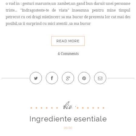
o vad in : gesturi marunte,un zambet,un gand bun daruit unei persoane
triste... "Indragosteste-te de viata" inseamna pentru mine timpul
petrecut cu cei dragi mie(incerc sa ma bucur de prezenta lor cat mai des
posibil,sa ii surprind cu mici atentii ,sa ma bucur
READ MORE
4 Comments
bio
,
Ingrediente esentiale
09:00