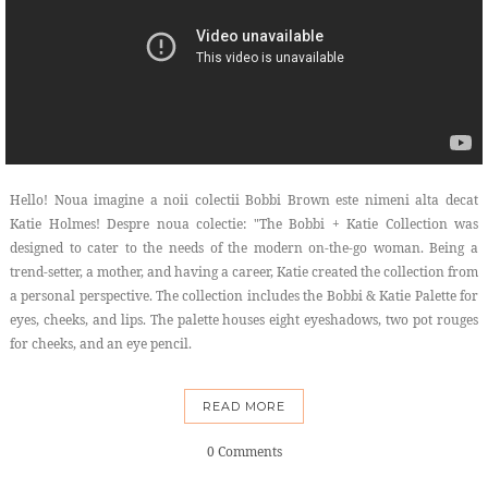
Hello! Noua imagine a noii colectii Bobbi Brown este nimeni alta decat
Katie Holmes! Despre noua colectie: "The Bobbi + Katie Collection was
designed to cater to the needs of the modern on-the-go woman. Being a
trend-setter, a mother, and having a career, Katie created the collection from
a personal perspective. The collection includes the Bobbi & Katie Palette for
eyes, cheeks, and lips. The palette houses eight eyeshadows, two pot rouges
for cheeks, and an eye pencil.
READ MORE
0 Comments