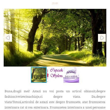
21:01
Buna,dragii mei! Astazi nu voi posta un articol obisnuit,despre
fashion/review/machiaje,ci despre viata. Da,despre
viata!Totusi,articolul de astazi este despre frumusete, atat frumuserea
interioara cat si cea exterioara. Frumusetea interioara a unei persoane