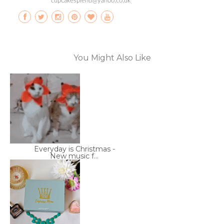
cupcakesplend@yahoo.co.uk
You Might Also Like
Everyday is Christmas -
New music f...