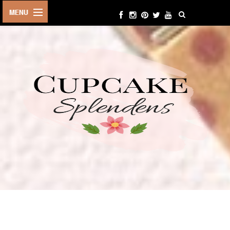
HOME
ABOUT ME
BEAUTY
FASHION
LIFESTYLE
TRAVEL
EVENTS
CONTACT