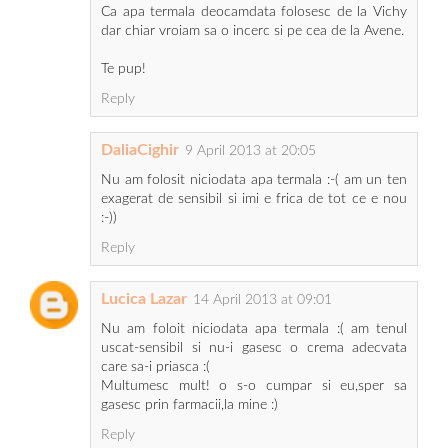
Ca apa termala deocamdata folosesc de la Vichy
dar chiar vroiam sa o incerc si pe cea de la Avene.
Te pup!
Reply
DaliaCighir
9 April 2013 at 20:05
Nu am folosit niciodata apa termala :-( am un ten
exagerat de sensibil si imi e frica de tot ce e nou
:-))
Reply
Lucica Lazar
14 April 2013 at 09:01
Nu am foloit niciodata apa termala :( am tenul
uscat-sensibil si nu-i gasesc o crema adecvata
care sa-i priasca :(
Multumesc mult! o s-o cumpar si eu,sper sa
gasesc prin farmacii,la mine :)
Reply