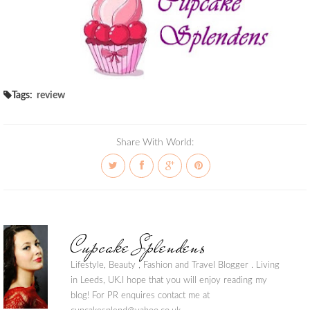
Tags:
review
Share With World:
Cupcake Splendens
Lifestyle, Beauty , Fashion and Travel Blogger . Living
in Leeds, UK.I hope that you will enjoy reading my
blog! For PR enquires contact me at