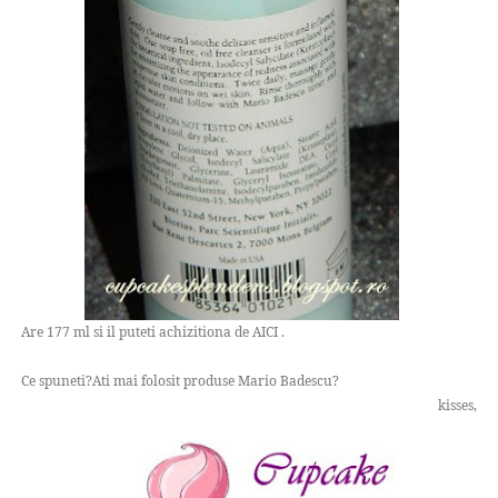
Are 177 ml si il puteti achizitiona de AICI .
Ce spuneti?Ati mai folosit produse Mario Badescu?
kisses,