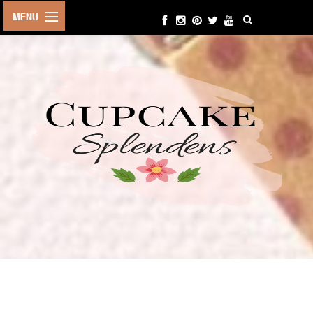
HOME
ABOUT ME
BEAUTY
FASHION
LIFESTYLE
TRAVEL
EVENTS
CONTACT