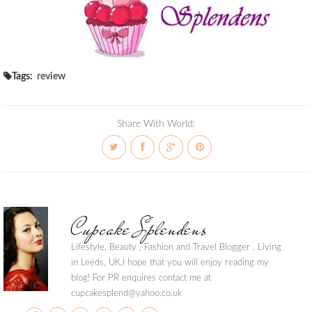
Tags:
review
Share With World:
Cupcake Splendens
Lifestyle, Beauty , Fashion and Travel Blogger . Living
in Leeds, UK.I hope that you will enjoy reading my
blog! For PR enquires contact me at
cupcakesplend@yahoo.co.uk