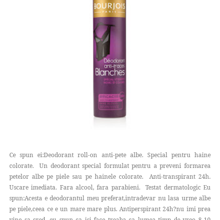
Ce spun ei:Deodorant roll-on anti-pete albe. Special pentru haine
colorate. Un deodorant special formulat pentru a preveni formarea
petelor albe pe piele sau pe hainele colorate. Anti-transpirant 24h.
Uscare imediata. Fara alcool, fara parabieni. Testat dermatologic Eu
spun:Acesta e deodorantul meu preferat,intradevar nu lasa urme albe
pe piele,ceea ce e un mare mare plus. Antiperspirant 24h?nu imi prea
vine sa cred...eu spun ca isi face treaba ca lumea timp de vreo 8-10