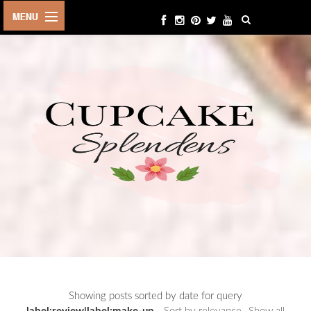
HOME
ABOUT ME
BEAUTY
FASHION
LIFESTYLE
TRAVEL
EVENTS
CONTACT
Showing posts sorted by date for query