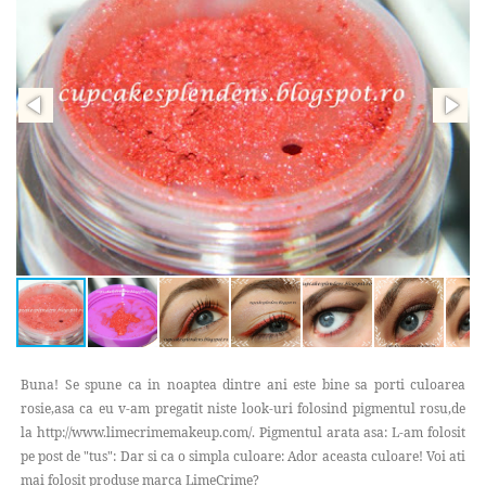
Buna! Se spune ca in noaptea dintre ani este bine sa porti culoarea
rosie,asa ca eu v-am pregatit niste look-uri folosind pigmentul rosu,de
la http://www.limecrimemakeup.com/. Pigmentul arata asa: L-am folosit
pe post de "tus": Dar si ca o simpla culoare: Ador aceasta culoare! Voi ati
mai folosit produse marca LimeCrime?