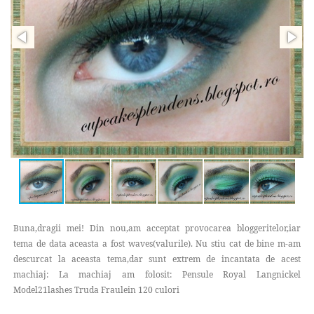
Buna,dragii mei! Din nou,am acceptat provocarea bloggeritelor,iar
tema de data aceasta a fost waves(valurile). Nu stiu cat de bine m-am
descurcat la aceasta tema,dar sunt extrem de incantata de acest
machiaj: La machiaj am folosit: Pensule Royal Langnickel
Model21lashes Truda Fraulein 120 culori