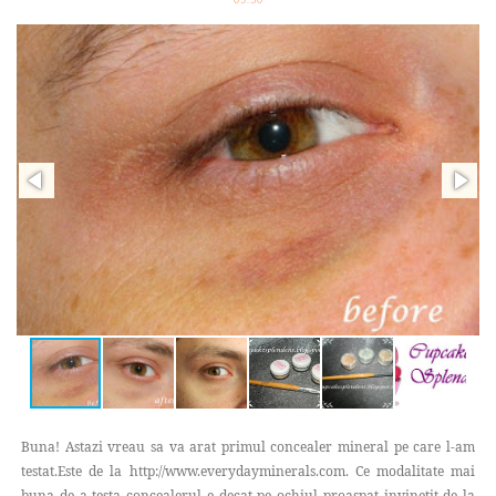
Buna! Astazi vreau sa va arat primul concealer mineral pe care l-am
testat.Este de la http://www.everydayminerals.com. Ce modalitate mai
buna de a testa concealerul e decat pe ochiul proaspat invinetit de la