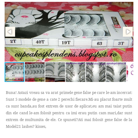
Buna! Astazi vreau sa va arat primele gene false pe care le-am incercat:
Sunt 5 modele de gene a cate 2 perechi fiecare.Mi-au placut foarte mult
ca sunt banda,au fost extrem de usor de aplicat,eu am mai taiat putin
din ele cand le-am folosit pentru ca imi erau putin cam mari,dar sunt
extrem de multumita de ele. Ce spuneti?Ati mai folosit gene false de la
Model21 lashes? kisses,