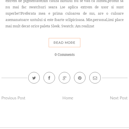
extrem de pigmentate(din cauza blitului nu se vad ca lumea,promit sa
nu mai fac swatchuri seara ),se aplica extrem de usor si sunt
superbe!!Preferata mea e prima culoarea de sus, are o culoare
asemanatoare untului si este foarte sclipicioasa. Mie,personal,imi place
mai mult decat orice paleta Sleek. Swatch: Am realizat
READ MORE
0 Comments
Previous Post
Home
Next Post