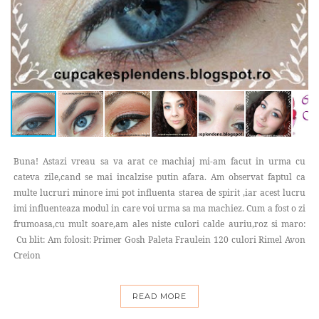
Buna! Astazi vreau sa va arat ce machiaj mi-am facut in urma cu
cateva zile,cand se mai incalzise putin afara. Am observat faptul ca
multe lucruri minore imi pot influenta starea de spirit ,iar acest lucru
imi influenteaza modul in care voi urma sa ma machiez. Cum a fost o zi
frumoasa,cu mult soare,am ales niste culori calde auriu,roz si maro:
Cu blit: Am folosit: Primer Gosh Paleta Fraulein 120 culori Rimel Avon
Creion
READ MORE