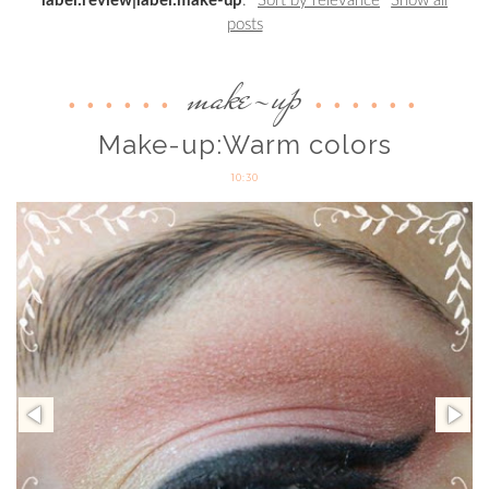
label:review|label:make-up
.
Sort by relevance
Show all
posts
make-up
Make-up:Warm colors
10:30