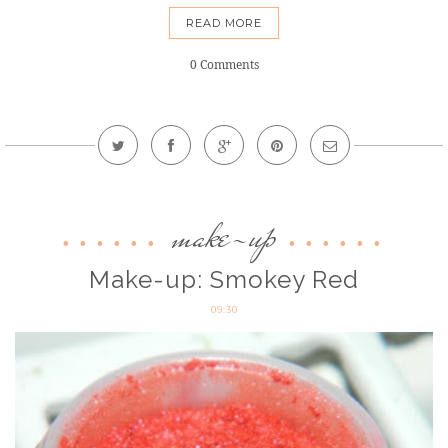
READ MORE
0 Comments
make-up
Make-up: Smokey Red
09:30