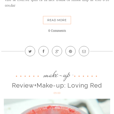
ore,dar
READ MORE
0 Comments
make-up
,
Review+Make-up: Loving Red
09:00