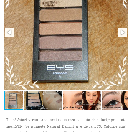
Hello! Astazi vreau sa va arat noua mea paletuta de culori,e preferata
mea.EVER! Se numeste Natural Delight si e de la BYS. Culorile sunt