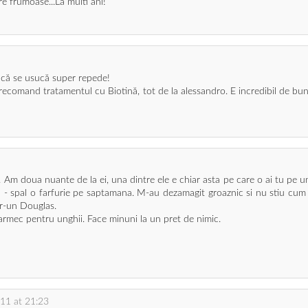
re frumoase...La multi ani!
 că se usucă super repede!
îți recomand tratamentul cu Biotină, tot de la alessandro. E incredibil de 
. Am doua nuante de la ei, una dintre ele e chiar asta pe care o ai tu pe un
ba - spal o farfurie pe saptamana. M-au dezamagit groaznic si nu stiu cum 
tr-un Douglas.
Farmec pentru unghii. Face minuni la un pret de nimic.
11 at 21:23