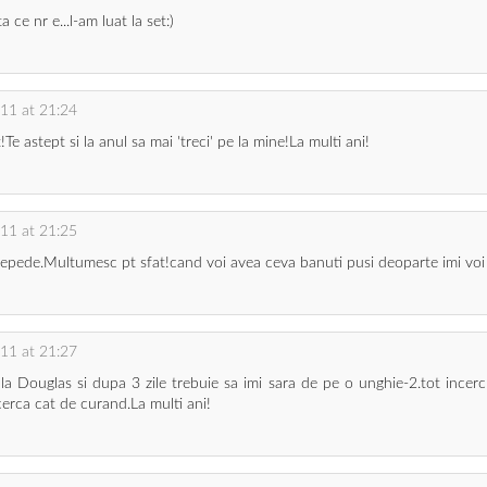
 ce nr e...l-am luat la set:)
11 at 21:24
 astept si la anul sa mai 'treci' pe la mine!La multi ani!
11 at 21:25
 repede.Multumesc pt sfat!cand voi avea ceva banuti pusi deoparte imi voi
11 at 21:27
la Douglas si dupa 3 zile trebuie sa imi sara de pe o unghie-2.tot incerc
ncerca cat de curand.La multi ani!