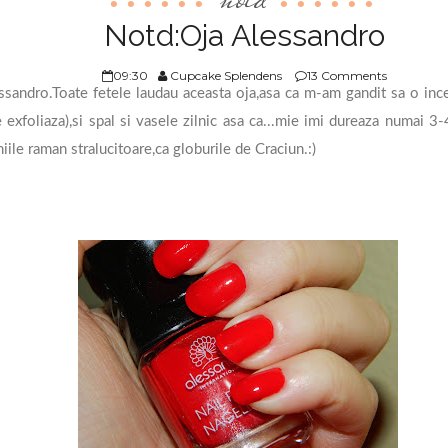
Notd:Oja Alessandro
09:30
Cupcake Splendens
13 Comments
andro.Toate fetele laudau aceasta oja,asa ca m-am gandit sa o ince
 exfoliaza),si spal si vasele zilnic asa ca...mie imi dureaza numai 3-
hiile raman stralucitoare,ca globurile de Craciun.:)