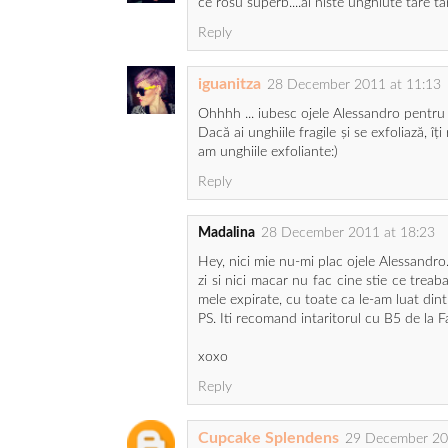
ce rosu superb....ai niste unghiute tare ta
Reply
iguanitza
28 December 2011 at 11:13
Ohhhh ... iubesc ojele Alessandro pentru
Dacă ai unghiile fragile și se exfoliază, 
am unghiile exfoliante:)
Reply
Madalina
28 December 2011 at 18:23
Hey, nici mie nu-mi plac ojele Alessandro
zi si nici macar nu fac cine stie ce trea
mele expirate, cu toate ca le-am luat din
PS. Iti recomand intaritorul cu B5 de la 
xoxo
Reply
Cupcake Splendens
29 December 20