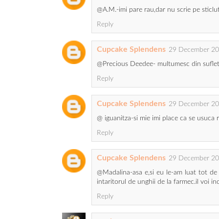
@A.M.-imi pare rau,dar nu scrie pe sticluta
Reply
Cupcake Splendens
29 December 20
@Precious Deedee- multumesc din suflet!Te
Reply
Cupcake Splendens
29 December 20
@ iguanitza-si mie imi place ca se usuca
Reply
Cupcake Splendens
29 December 20
@Madalina-asa e,si eu le-am luat tot de 
intaritorul de unghii de la farmec.il voi i
Reply