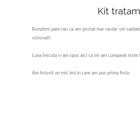
Kit tratam
Buna!Imi pare rau ca am postat mai rar,dar vin sarbato
vizionati!
Luna trecuta v-am spus aici ca mi-am cumparat niste f
Am folosit un mic bol,in care am pus prima fiola: