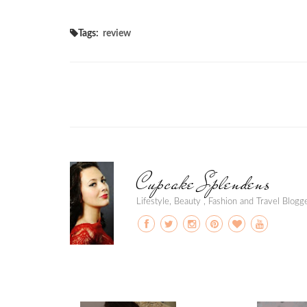
Tags:
review
Cupcake Splendens
Lifestyle, Beauty , Fashion and Travel Blog