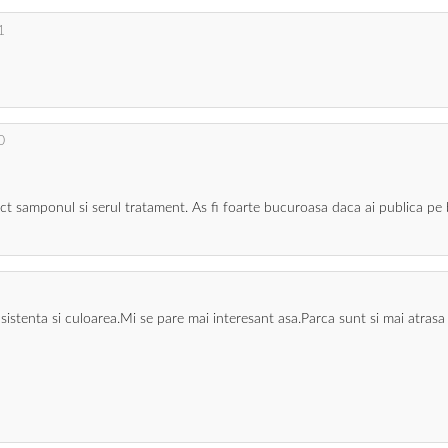
1
0
ct samponul si serul tratament. As fi foarte bucuroasa daca ai publica pe b
sistenta si culoarea.Mi se pare mai interesant asa.Parca sunt si mai atrasa s