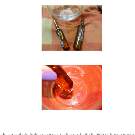
ea,in ambele fiole se gasesc niste substante lichide si transparente,