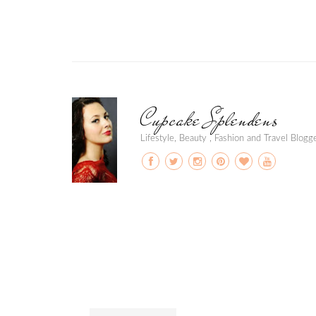
Cupcake Splendens
Lifestyle, Beauty , Fashion and Travel Blog