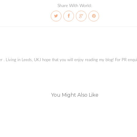
Share With World:
ger . Living in Leeds, UK.I hope that you will enjoy reading my blog! For PR en
You Might Also Like