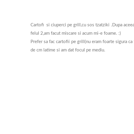
Cartofi si ciuperci pe grill,cu sos tzatziki .Dupa ac
felul 2,am facut miscare si acum mi-e foame. :)
Prefer sa fac cartofii pe grill(nu eram foarte sigura ca 
de cm latime si am dat focul pe mediu.