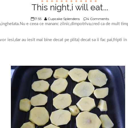
This night,i will eat...
17:55
Cupcake Splendens
4 Comments
eea,inghetata.Nu e ceea ce mananc zilnic,dimpotriva,cred ca de mult ti
vor iesi,dar au iesit mai bine decat pe plita) decat sa ii fac pai,fripti 