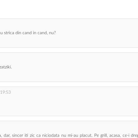
nu strica din cand in cand, nu?
atziki.
 19:53
, dar, sincer iti zic ca niciodata nu mi-au placut. Pe grill, acasa, ce-i d