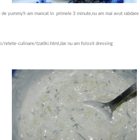
t de yummy!I-am mancat in primele 3 minute,nu am mai avut rabdare sa
/retete-culinare/tzatiki.html,dar nu am folosit dressing