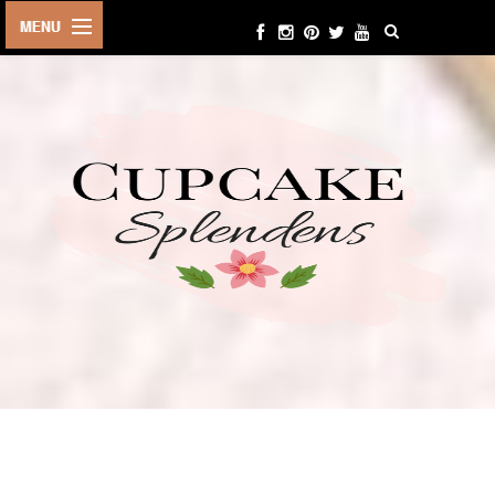
HOME
ABOUT ME
BEAUTY
FASHION
LIFESTYLE
TRAVEL
EVENTS
CONTACT