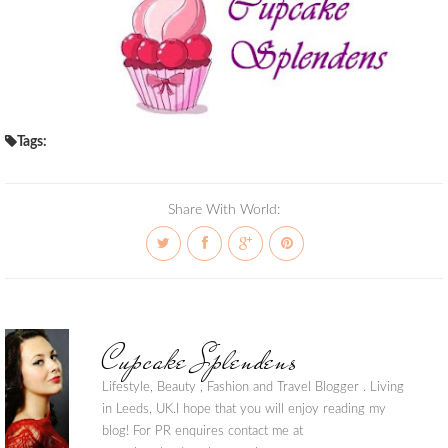
Tags:
Share With World:
Cupcake Splendens
Lifestyle, Beauty , Fashion and Travel Blogger . Living
in Leeds, UK.I hope that you will enjoy reading my
blog! For PR enquires contact me at