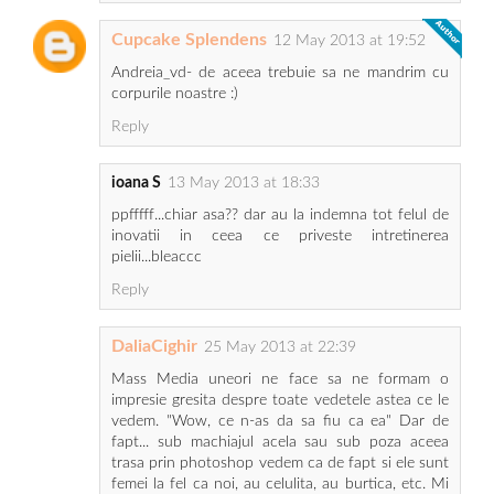
Cupcake Splendens
12 May 2013 at 19:52
Andreia_vd- de aceea trebuie sa ne mandrim cu
corpurile noastre :)
Reply
ioana S
13 May 2013 at 18:33
ppfffff...chiar asa?? dar au la indemna tot felul de
inovatii in ceea ce priveste intretinerea
pielii...bleaccc
Reply
DaliaCighir
25 May 2013 at 22:39
Mass Media uneori ne face sa ne formam o
impresie gresita despre toate vedetele astea ce le
vedem. "Wow, ce n-as da sa fiu ca ea" Dar de
fapt... sub machiajul acela sau sub poza aceea
trasa prin photoshop vedem ca de fapt si ele sunt
femei la fel ca noi, au celulita, au burtica, etc. Mi