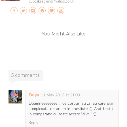
cupcakesplend@yahoo.co.uk
You Might Also Like
5 comments:
Deya
11 May 2013 at 21:03
Doamneeeeeeee ... ce corpuri au ..si eu care eram
complexata de anumite chestiute :)) Arat besttial
in comparatie cu toate aceste "dive " :))
Reply