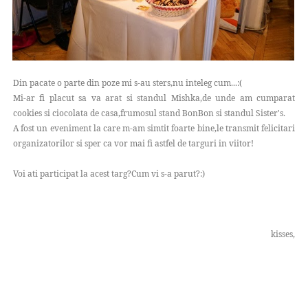
Din pacate o parte din poze mi s-au sters,nu inteleg cum...:(
Mi-ar fi placut sa va arat si standul Mishka,de unde am cumparat
cookies si ciocolata de casa,frumosul stand BonBon si standul Sister's.
A fost un eveniment la care m-am simtit foarte bine,le transmit felicitari
organizatorilor si sper ca vor mai fi astfel de targuri in viitor!
Voi ati participat la acest targ?Cum vi s-a parut?:)
kisses,