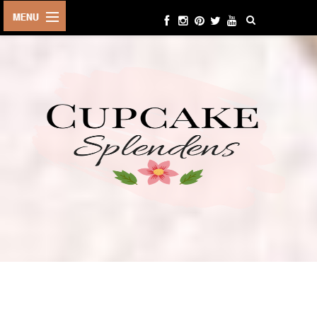
HOME
ABOUT ME
BEAUTY
FASHION
LIFESTYLE
TRAVEL
EVENTS
CONTACT