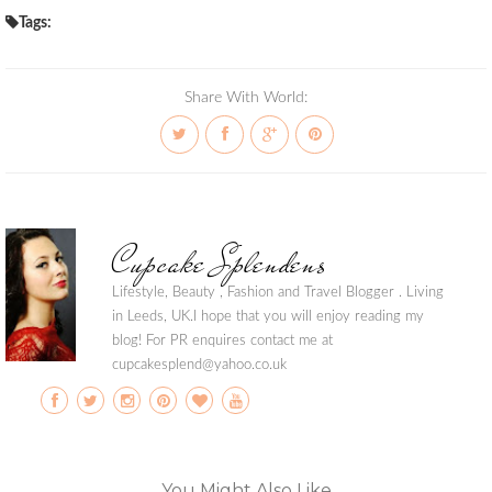
Tags:
Share With World:
Cupcake Splendens
Lifestyle, Beauty , Fashion and Travel Blogger . Living
in Leeds, UK.I hope that you will enjoy reading my
blog! For PR enquires contact me at
cupcakesplend@yahoo.co.uk
You Might Also Like