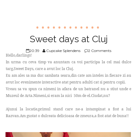
Sweet days at Cluj
20:39
Cupcake Splendens
2 Comments
Hello,darlings!
In urma cu ceva timp va anuntam ca voi participa la cel mai dulce
targ,Sweet Days, care a avut loc la Cluj.
Eu am ales sa ma duc sambata seara,din cate am inteles in fiecare zi au
avut loc evenimente interactive atat pentru adulti cat si pentru copii.
Vreau sa va spun ca nimeni in afara de un batranel nu a stiut unde e
Muzeul de Arta.Nimeni,si eram la nici 50m de el.Ciudat,nu?
Ajunsi la locatie,primul stand care ne-a intampinat a fost a lui
Razvan.Am gustat o dulceata delicioasa de zmeura,a fost atat de buna!!