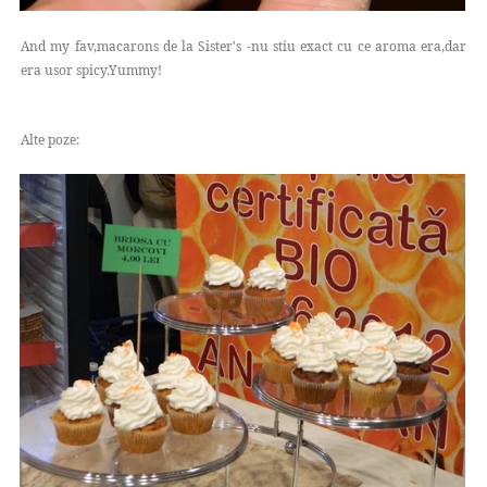
And my fav,macarons de la Sister's -nu stiu exact cu ce aroma era,dar
era usor spicy.Yummy!
Alte poze: