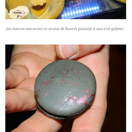
Am mancat macarons cu aroma de floarea pasiunii si mac.(cel galben)