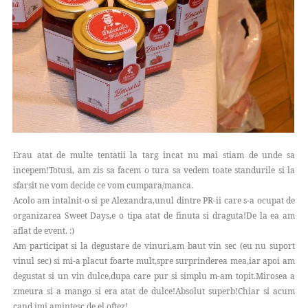
Erau atat de multe tentatii la targ incat nu mai stiam de unde sa
incepem!Totusi, am zis sa facem o tura sa vedem toate standurile si la
sfarsit ne vom decide ce vom cumpara/manca.
Acolo am intalnit-o si pe Alexandra,unul dintre PR-ii care s-a ocupat de
organizarea Sweet Days,e o tipa atat de finuta si draguta!De la ea am
aflat de event. :)
Am participat si la degustare de vinuri,am baut vin sec (eu nu suport
vinul sec) si mi-a placut foarte mult,spre surprinderea mea,iar apoi am
degustat si un vin dulce,dupa care pur si simplu m-am topit.Mirosea a
zmeura si a mango si era atat de dulce!Absolut superb!Chiar si acum
cand imi amintesc de el oftez!