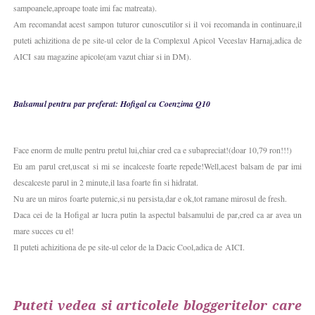
sampoanele,aproape toate imi fac matreata).
Am recomandat acest sampon tuturor cunoscutilor si il voi recomanda in continuare,il
puteti achizitiona de pe site-ul celor de la Complexul Apicol Veceslav Harnaj,adica de
AICI sau magazine apicole(am vazut chiar si in DM).
Balsamul pentru par preferat: Hofigal cu Coenzima Q10
Face enorm de multe pentru pretul lui,chiar cred ca e subapreciat!(doar 10,79 ron!!!)
Eu am parul cret,uscat si mi se incalceste foarte repede!Well,acest balsam de par imi
descalceste parul in 2 minute,il lasa foarte fin si hidratat.
Nu are un miros foarte puternic,si nu persista,dar e ok,tot ramane mirosul de fresh.
Daca cei de la Hofigal ar lucra putin la aspectul balsamului de par,cred ca ar avea un
mare succes cu el!
Il puteti achizitiona de pe site-ul celor de la Dacic Cool,adica de AICI.
Puteti vedea si articolele bloggeritelor care