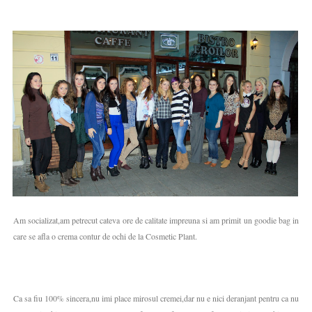
Am socializat,am petrecut cateva ore de calitate impreuna si am primit un goodie bag in
care se afla o crema contur de ochi de la Cosmetic Plant.
Ca sa fiu 100% sincera,nu imi place mirosul cremei,dar nu e nici deranjant pentru ca nu