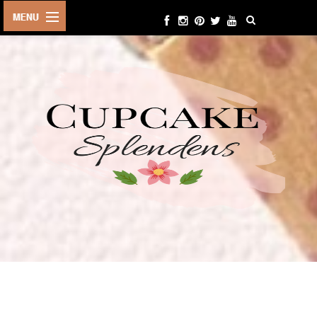
HOME
ABOUT ME
BEAUTY
FASHION
LIFESTYLE
TRAVEL
EVENTS
CONTACT