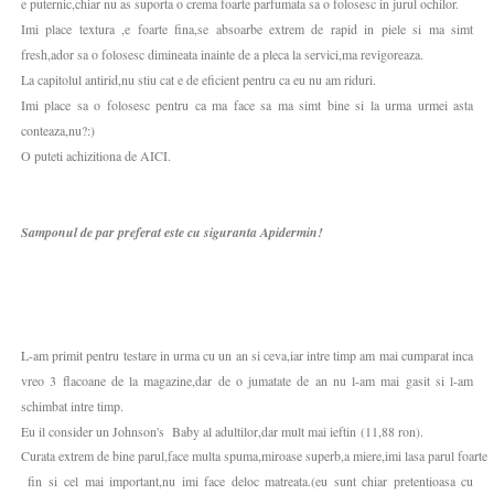
e puternic,chiar nu as suporta o crema foarte parfumata sa o folosesc in jurul ochilor.
Imi place textura ,e foarte fina,se absoarbe extrem de rapid in piele si ma simt
fresh,ador sa o folosesc dimineata inainte de a pleca la servici,ma revigoreaza.
La capitolul antirid,nu stiu cat e de eficient pentru ca eu nu am riduri.
Imi place sa o folosesc pentru ca ma face sa ma simt bine si la urma urmei asta
conteaza,nu?:)
O puteti achizitiona de AICI.
Samponul de par preferat este cu siguranta Apidermin!
L-am primit pentru testare in urma cu un an si ceva,iar intre timp am mai cumparat inca
vreo 3 flacoane de la magazine,dar de o jumatate de an nu l-am mai gasit si l-am
schimbat intre timp.
Eu il consider un Johnson's Baby al adultilor,dar mult mai ieftin
(11,88 ron).
Curata extrem de bine parul,face multa spuma,miroase superb,a miere,imi lasa parul foarte
fin si
cel mai important,nu imi face deloc matreata.(eu sunt chiar pretentioasa cu