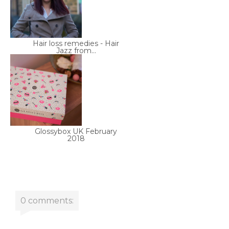
Hair loss remedies - Hair
Jazz from...
Glossybox UK February
2018
0 comments: