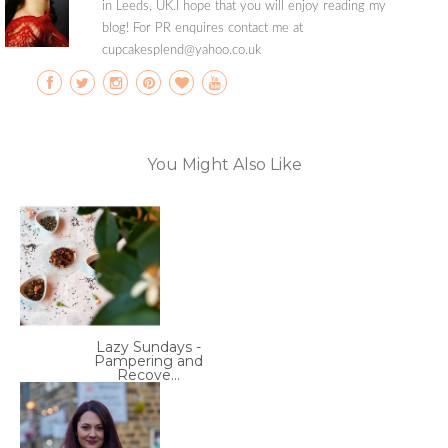
in Leeds, UK.I hope that you will enjoy reading my
blog! For PR enquires contact me at
cupcakesplend@yahoo.co.uk
You Might Also Like
Lazy Sundays -
Pampering and
Recove...