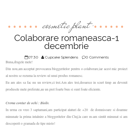
cosmetic plant
,
Colaborare romaneasca-1
decembrie
07:30
Cupcake Splendens
0 Comments
Buna,dragele mele!
Din nou,am acceptat provocarea bloggeritelor pentru o colaborare,iar acest mic proiect
al nostru se rezuma la review-ul unui produs romanesc.
Eu am ales sa fac nu un review,ci trei.Am ales trei,deoarece in scurt timp au devenit
produsele mele preferate,au un pret foarte bun si sunt foate eficiente.
Crema contur de ochi : Bioliv.
In urma cu vreo 3 saptamani,am participat alaturi de +20 de domnisoare si doamne
minunate la prima intalnire a bloggeritelor din Cluj,la care m-am simtit minunat si am
descoperit o gramada de tipe misto!