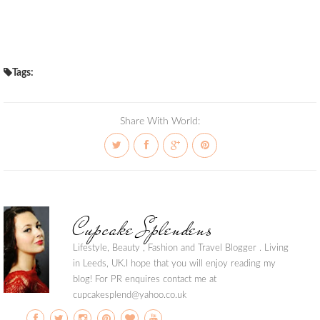
Tags:
Share With World:
Cupcake Splendens
Lifestyle, Beauty , Fashion and Travel Blogger . Living
in Leeds, UK.I hope that you will enjoy reading my
blog! For PR enquires contact me at
cupcakesplend@yahoo.co.uk