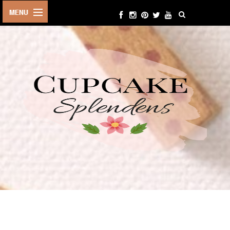
HOME
ABOUT ME
BEAUTY
FASHION
LIFESTYLE
TRAVEL
EVENTS
CONTACT