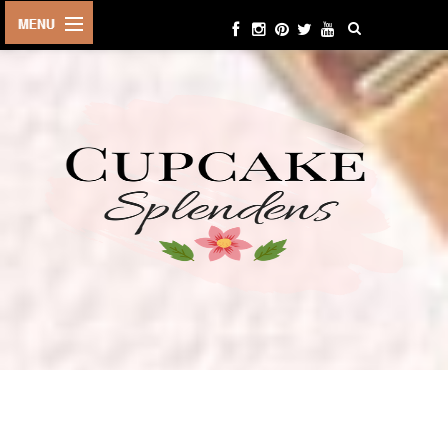
HOME
ABOUT ME
BEAUTY
FASHION
LIFESTYLE
TRAVEL
EVENTS
CONTACT