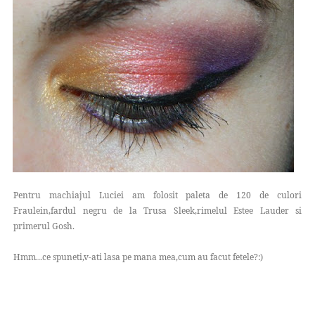
Pentru machiajul Luciei am folosit paleta de 120 de culori
Fraulein,fardul negru de la Trusa Sleek,rimelul Estee Lauder si
primerul Gosh.
Hmm...ce spuneti,v-ati lasa pe mana mea,cum au facut fetele?:)