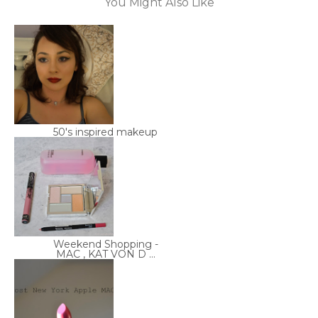
You Might Also Like
50's inspired makeup
Weekend Shopping -
MAC , KAT VON D ...