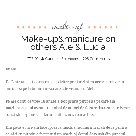
make-up
,
Make-up&manicure on
others:Ale & Lucia
12:01
Cupcake Splendens
6 Comments
Buna!
De Paste am fost acasa,ca sa ii vizitez pe ai mei si cu aceasta ocazie m-
am dus si pe la bunica mea,care este vecina cu Ale!
Pe Ale o stiu de vreo 18 ani,ea a fost prima persoana pe care am
machiat-o(cand aveam 12 ani) si de atunci,de fiecare data cand se iveste
ocazia,imi spune sa ii fac unghiile sau sa o machiez.
Din pacate nu i-am facut poze la machiaj,nu ma intrebati de ce,pentru
ca nici eu nu stiu,a fost totusi un machiaj destul de reusit din punctul