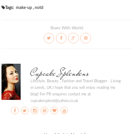
Tags:
make-up
,
notd
Share With World:
Cupcake Splendens
Lifestyle, Beauty , Fashion and Travel Blogger . Living
in Leeds, UK.I hope that you will enjoy reading my
blog! For PR enquires contact me at
cupcakesplend@yahoo.co.uk