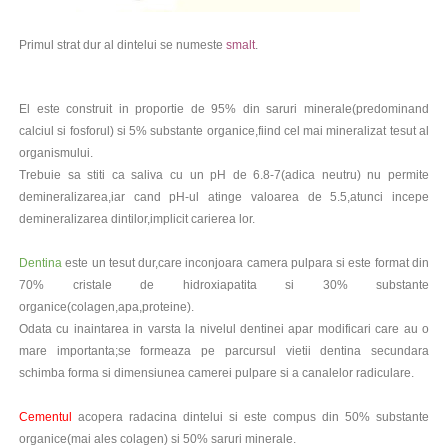
Primul strat dur al dintelui se numeste
smalt
.
El este construit in proportie de 95% din saruri minerale(predominand
calciul si fosforul) si 5% substante organice,fiind cel mai mineralizat tesut al
organismului.
Trebuie sa stiti ca saliva cu un pH de 6.8-7(adica neutru) nu permite
demineralizarea,iar cand pH-ul atinge valoarea de 5.5,atunci incepe
demineralizarea dintilor,implicit carierea lor.
Dentina
este un tesut dur,care inconjoara camera pulpara si este format din
70% cristale de hidroxiapatita si 30% substante
organice(colagen,apa,proteine).
Odata cu inaintarea in varsta la nivelul dentinei apar modificari care au o
mare importanta;se formeaza pe parcursul vietii dentina secundara
schimba forma si dimensiunea camerei pulpare si a canalelor radiculare.
Cementul
acopera radacina dintelui si este compus din 50% substante
organice(mai ales colagen) si 50% saruri minerale.