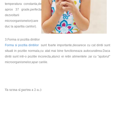
temperatura constanta,de
aprox 37 grade,perfecta
dezvoltarii
microorganismelor(care
duc la aparitia cariilor).
3.Forma si pozitia dintilor
Forma si pozitia dintiilor
sunt foarte importante,deoarece cu cat dintii sunt
situati in pozitie normala,cu atat mai bine functioneaza autocuratirea.Daca
dintii sunt intr-o pozitie incorecta,atunci ei retin alimentele ,iar cu "ajutorul"
microorganismelor,apar cariile.
Va urma si partea a 2-a.:)