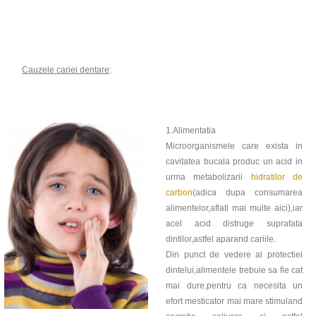
Cauzele cariei dentare
:
1.Alimentatia
Microorganismele care exista in
cavitatea bucala produc un acid in
urma metabolizarii
hidratilor de
carbon
(adica dupa consumarea
alimentelor,aflati mai multe aici),iar
acel acid distruge suprafata
dintilor,astfel aparand cariile.
Din punct de vedere al protectiei
dintelui,alimentele trebuie sa fie cat
mai dure,pentru ca necesita un
efort mesticator mai mare stimuland