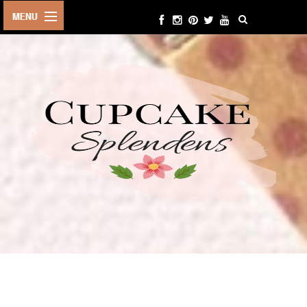
HOME
ABOUT ME
BEAUTY
FASHION
LIFESTYLE
TRAVEL
EVENTS
CONTACT