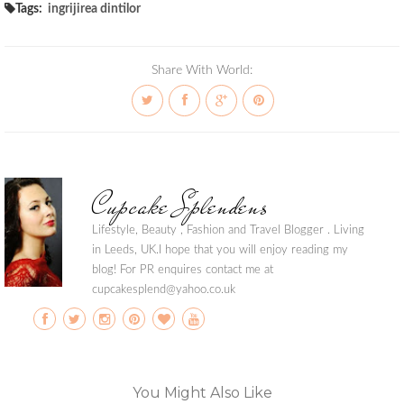
Tags:
ingrijirea dintilor
Share With World:
Cupcake Splendens
Lifestyle, Beauty , Fashion and Travel Blogger . Living
in Leeds, UK.I hope that you will enjoy reading my
blog! For PR enquires contact me at
cupcakesplend@yahoo.co.uk
You Might Also Like