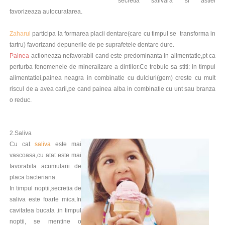
secretia salivara si astfel
favorizeaza autocuratarea.
Zaharul
participa la formarea placii dentare(care cu timpul se transforma in
tartru) favorizand depunerile de pe suprafetele dentare dure.
Painea
actioneaza nefavorabil cand este predominanta in alimentatie,pt ca
perturba fenomenele de mineralizare a dintilor.Ce trebuie sa stiti: in timpul
alimentatiei,painea neagra in combinatie cu dulciuri(gem) creste cu mult
riscul de a avea carii,pe cand painea alba in combinatie cu unt sau branza
o reduc.
2.Saliva
Cu cat
saliva
este mai
vascoasa,cu atat este mai
favorabila
acumularii de
placa bacteriana.
In timpul noptii,secretia de
saliva este foarte mica.In
cavitatea bucata ,in timpul
noptii, se mentine o