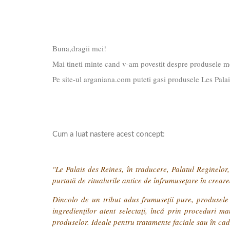
Buna,dragii mei!
Mai tineti minte cand v-am povestit despre produsele me
Pe site-ul arganiana.com puteti gasi produsele Les Palais
Cum a luat nastere acest concept:
"Le Palais des Reines
, în traducere, Palatul Reginelo
purtată de ritualurile antice de înfrumuseţare în crear
Dincolo de un tribut adus frumuseţii pure, produsele s
ingredienţilor atent selectaţi, încă prin proceduri ma
produselor. Ideale pentru tratamente faciale sau în cad