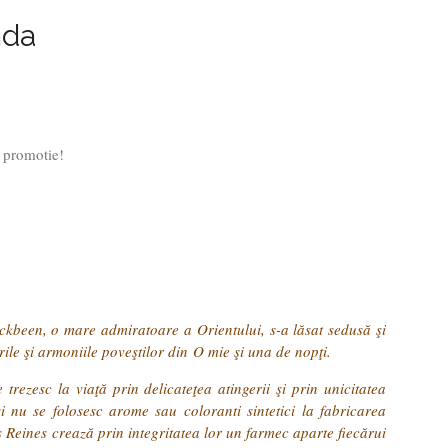
nda
a promotie!
nckbeen, o mare admiratoare a Orientului, s-a lăsat sedusă şi
ile şi armoniile poveştilor din O mie şi una de nopţi.
rezesc la viaţă prin delicateţea atingerii şi prin unicitatea
şi nu se folosesc arome sau coloranti sintetici la fabricarea
s Reines crează prin integritatea lor un farmec aparte fiecărui