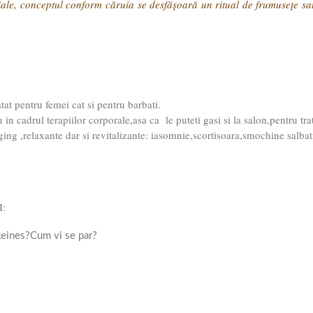
oriale, conceptul conform căruia se desfăşoară un ritual de frumuseţe sa
at pentru femei cat si pentru barbati.
in cadrul terapiilor corporale,asa ca le puteti gasi si la salon,pentru tra
ing ,relaxante dar si revitalizante: iasomnie,scortisoara,smochine salbatic
I:
Reines?Cum vi se par?