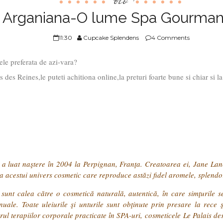
Arganiana-O lume Spa Gourma
11:30
Cupcake Splendens
4 Comments
le preferata de azi-vara?
 des Reines,le puteti achitiona online,la preturi foarte bune si chiar si l
r, a luat naştere în 2004 la Perpignan, Franţa. Creatoarea ei, Jane La
ea acestui univers cosmetic care reproduce astăzi fidel aromele, splendor
unt calea către o cosmetică naturală, autentică, în care simţurile se t
nuale. Toate uleiurile şi unturile sunt obţinute prin presare la rece 
rul terapiilor corporale practicate în SPA-uri, cosmeticele Le Palais de