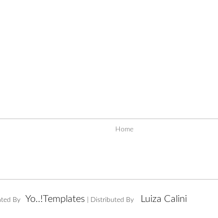
Home
Yo..!Templates
Luiza Calini
ated By
| Distributed By