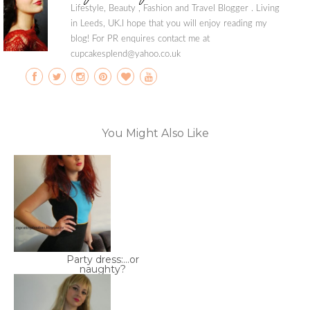
Lifestyle, Beauty , Fashion and Travel Blogger . Living
in Leeds, UK.I hope that you will enjoy reading my
blog! For PR enquires contact me at
cupcakesplend@yahoo.co.uk
You Might Also Like
Party dress:...or
naughty?