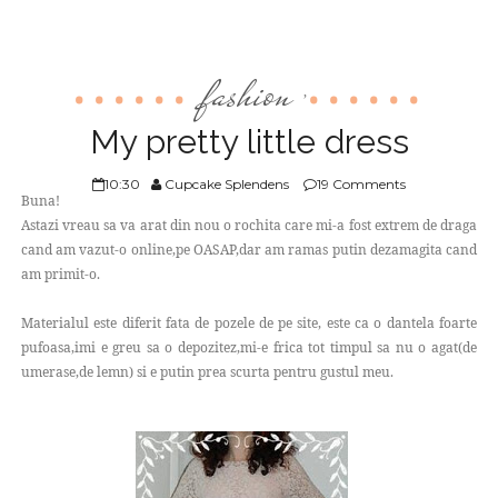
fashion
,
My pretty little dress
10:30
Cupcake Splendens
19 Comments
Buna!
Astazi vreau sa va arat din nou o rochita care mi-a fost extrem de draga
cand am vazut-o online,pe OASAP,dar am ramas putin dezamagita cand
am primit-o.
Materialul este diferit fata de pozele de pe site, este ca o dantela foarte
pufoasa,imi e greu sa o depozitez,mi-e frica tot timpul sa nu o agat(de
umerase,de lemn) si e putin prea scurta pentru gustul meu.