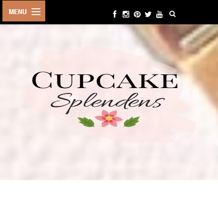
HOME
ABOUT ME
BEAUTY
FASHION
LIFESTYLE
TRAVEL
EVENTS
CONTACT