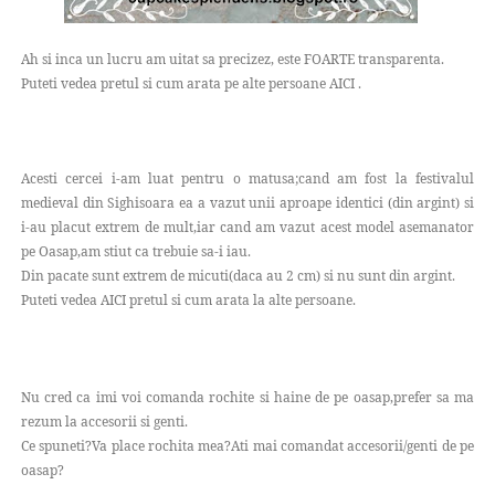
Ah si inca un lucru am uitat sa precizez, este FOARTE transparenta.
Puteti vedea pretul si cum arata pe alte persoane AICI .
Acesti cercei i-am luat pentru o matusa;cand am fost la festivalul
medieval din Sighisoara ea a vazut unii aproape identici (din argint) si
i-au placut extrem de mult,iar cand am vazut acest model asemanator
pe Oasap,am stiut ca trebuie sa-i iau.
Din pacate sunt extrem de micuti(daca au 2 cm) si nu sunt din argint.
Puteti vedea AICI pretul si cum arata la alte persoane.
Nu cred ca imi voi comanda rochite si haine de pe oasap,prefer sa ma
rezum la accesorii si genti.
Ce spuneti?Va place rochita mea?Ati mai comandat accesorii/genti de pe
oasap?