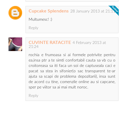
Cupcake Splendens
28 January 2013 at 21:11
Multumesc! :)
Reply
CUVINTE RATACITE
4 February 2013 at
21:24
rochia e frumoasa si ai formele potrivite pentru
ea,insa ptr a te simti confortabil cauta sa vb cu o
croitoreasa sa iti faca un soi de captuseala caci e
pacat sa stea in sifonier(o sac transparent te-ar
ajuta sa scapi de problema depozitarii), insa sunt
de acord cu tine, comenzile online au si capcane,
sper pe viitor sa ai mai mult noroc.
Reply