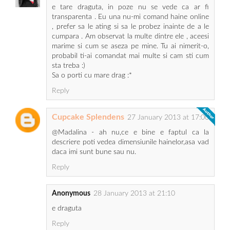
e tare draguta, in poze nu se vede ca ar fi
transparenta . Eu una nu-mi comand haine online
, prefer sa le ating si sa le probez inainte de a le
cumpara . Am observat la multe dintre ele , aceesi
marime si cum se aseza pe mine. Tu ai nimerit-o,
probabil ti-ai comandat mai multe si cam sti cum
sta treba :)
Sa o porti cu mare drag :*
Reply
Cupcake Splendens
27 January 2013 at 17:00
@Madalina - ah nu,ce e bine e faptul ca la
descriere poti vedea dimensiunile hainelor,asa vad
daca imi sunt bune sau nu.
Reply
Anonymous
28 January 2013 at 21:10
e draguta
Reply