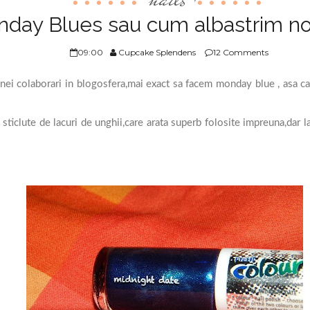
ay Blues sau cum albastrim noi 
09:00
Cupcake Splendens
12 Comments
unei colaborari in blogosfera,mai exact sa facem monday blue , asa ca
iclute de lacuri de unghii,care arata superb folosite impreuna,dar la 