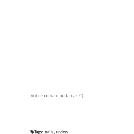
Voi ce culoare purtati azi?:)
Tags:
nails
,
review