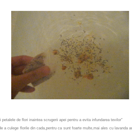
 petalele de flori inaintea scrugerii apei pentru a evita infundarea tevilor"
a culege florile din cada,pentru ca sunt foarte multe,mai ales cu lavanda am