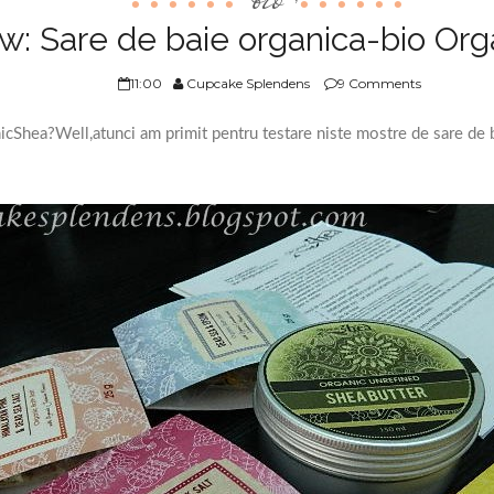
w: Sare de baie organica-bio Or
11:00
Cupcake Splendens
9 Comments
cShea?Well,atunci am primit pentru testare niste mostre de sare de bai