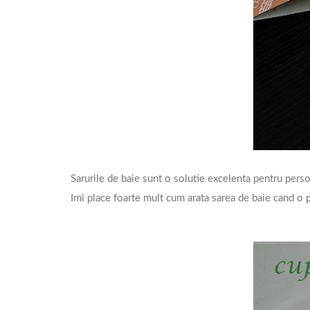
Sarurile de baie sunt o solutie excelenta pentru pers
Imi place foarte mult cum arata sarea de baie cand o pu