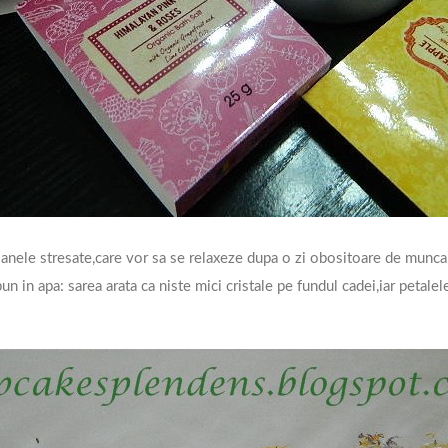
oanele stresate,care vor sa se relaxeze dupa o zi obositoare de munca
n in apa: sarea arata ca niste mici cristale pe fundul cadei,iar petalel