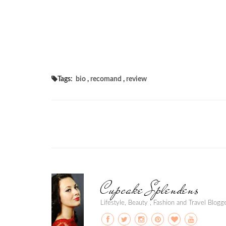
Tags:
bio
,
recomand
,
review
Cupcake Splendens
Lifestyle, Beauty , Fashion and Travel Blog