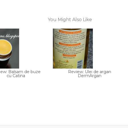
You Might Also Like
iew: Balsam de buze
Review: Ulei de argan
cu Catina
DermArgan