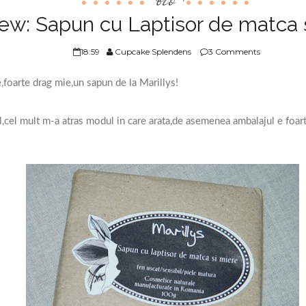
ew: Sapun cu Laptisor de matca 
18:59
Cupcake Splendens
3 Comments
foarte drag mie,un sapun de la Marillys!
l,cel mult m-a atras modul in care arata,de asemenea ambalajul e foart